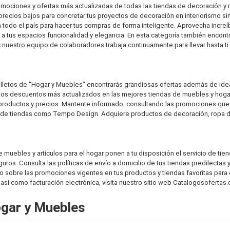
promociones y ofertas más actualizadas de todas las tiendas de decoración 
ecios bajos para concretar tus proyectos de decoración en interiorismo sin 
en todo el país para hacer tus compras de forma inteligente. Aprovecha incre
a tus espacios funcionalidad y elegancia. En esta categoría también encon
nuestro equipo de colaboradores trabaja continuamente para llevar hasta t
folletos de “Hogar y Muebles” encontrarás grandiosas ofertas además de ide
los descuentos más actualizados en las mejores tiendas de muebles y hogar
do productos y precios. Mantente informado, consultando las promociones
tes de tiendas como Tempo Design. Adquiere productos de decoración, ropa d
muebles y artículos para el hogar ponen a tu disposición el servicio de tie
s. Consulta las políticas de envío a domicilio de tus tiendas predilectas y
 sobre las promociones vigentes en tus productos y tiendas favoritas par
 así como facturación electrónica, visita nuestro sitio web Catalogosofertas
ogar y Muebles