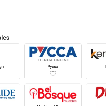
bles
gn
Pycca