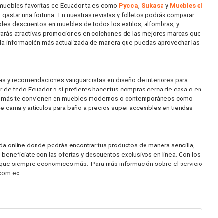
y muebles favoritas de Ecuador tales como
Pycca
,
Sukasa
y
Muebles el
gastar una fortuna. En nuestras revistas y folletos podrás comparar
íbles descuentos en muebles de todos los estilos, alfombras, y
trarás atractivas promociones en colchones de las mejores marcas que
i la información más actualizada de manera que puedas aprovechar las
as y recomendaciones vanguardistas en diseño de interiores para
 de todo Ecuador o si prefieres hacer tus compras cerca de casa o en
 que más te convienen en muebles modernos o contemporáneos como
e cama y artículos para baño a precios super accesibles en tiendas
nda online donde podrás encontrar tus productos de manera sencilla,
 benefíciate con las ofertas y descuentos exclusivos en línea. Con los
a que siempre economices más. Para más información sobre el servicio
.com.ec