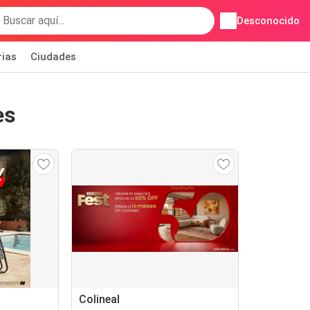
Desconocido
rias
Ciudades
es
Colineal