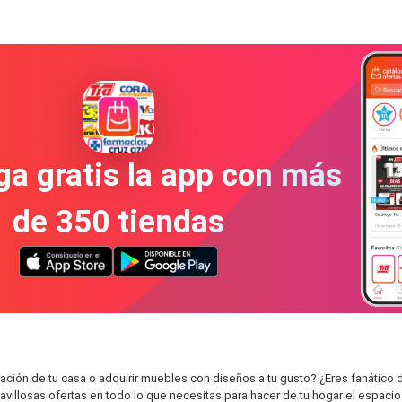
a gratis la app con más
de 350 tiendas
ción de tu casa o adquirir muebles con diseños a tu gusto? ¿Eres fanático d
avillosas ofertas en todo lo que necesitas para hacer de tu hogar el espa