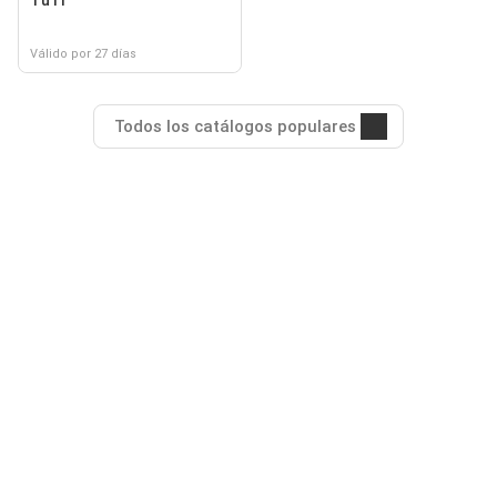
TuTi
Válido por 27 días
Todos los catálogos populares