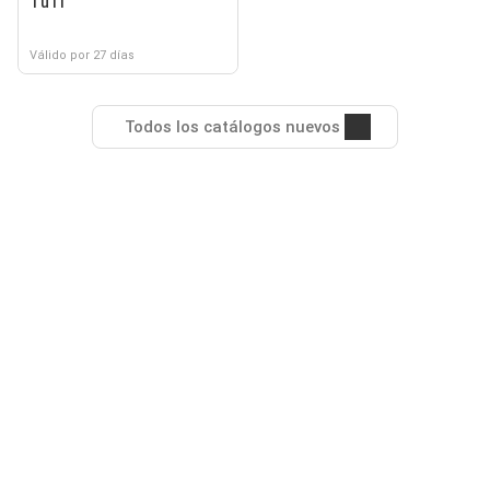
TuTi
Válido por 27 días
Todos los catálogos nuevos