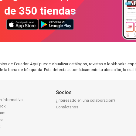
de 350 tiendas
pios de Ecuador. Aquí puede visualizar catálogos, revistas o lookbooks es
de la barra de búsqueda. Esta detecta automáticamente tu ubicación, lo cual t
Socios
ín informativo
¿Interesado en una colaboración?
ook
Contáctanos
ram
be
k