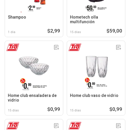
Shampoo
Hometech olla
multifunción
$2,99
$59,00
1 día
15 días
Home club ensaladera de
Home club vaso de vidrio
vidrio
$0,99
$0,99
15 días
15 días