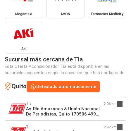
Megamaxi
AVON
Farmacias Medicity
Akí
Sucursal más cercana de Tia
Esta Oferta Acondicionador Tia está disponible en las
sucursales siguientes según la ubicación que has configurado:
Quito
Detectado automáticamente
Tia
2.06 km
Av. Río Amazonas & Unión Nacional
De Periodistas, Quito 170506 499
Quito
Tia
2.92 km