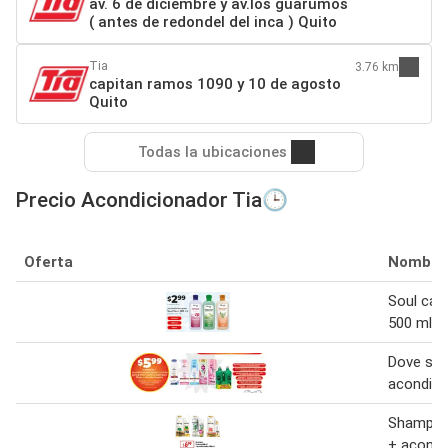
av. 6 de diciembre y av.los guarumos
( antes de redondel del inca ) Quito
Tia
3.76 km
capitan ramos 1090 y 10 de agosto
Quito
Todas la ubicaciones
Precio Acondicionador Tia🕒
Oferta
Nombre
Soul car
500 ml
Dove sh
acondici
Shampoo
+ acondi