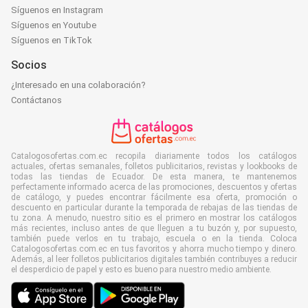
Síguenos en Instagram
Síguenos en Youtube
Síguenos en TikTok
Socios
¿Interesado en una colaboración?
Contáctanos
Catalogosofertas.com.ec recopila diariamente todos los catálogos
actuales, ofertas semanales, folletos publicitarios, revistas y lookbooks de
todas las tiendas de Ecuador. De esta manera, te mantenemos
perfectamente informado acerca de las promociones, descuentos y ofertas
de catálogo, y puedes encontrar fácilmente esa oferta, promoción o
descuento en particular durante la temporada de rebajas de las tiendas de
tu zona. A menudo, nuestro sitio es el primero en mostrar los catálogos
más recientes, incluso antes de que lleguen a tu buzón y, por supuesto,
también puede verlos en tu trabajo, escuela o en la tienda. Coloca
Catalogosofertas.com.ec en tus favoritos y ahorra mucho tiempo y dinero.
Además, al leer folletos publicitarios digitales también contribuyes a reducir
el desperdicio de papel y esto es bueno para nuestro medio ambiente.