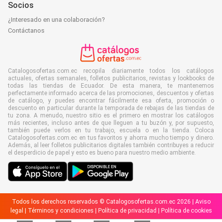
Socios
¿Interesado en una colaboración?
Contáctanos
Catalogosofertas.com.ec recopila diariamente todos los catálogos
actuales, ofertas semanales, folletos publicitarios, revistas y lookbooks de
todas las tiendas de Ecuador. De esta manera, te mantenemos
perfectamente informado acerca de las promociones, descuentos y ofertas
de catálogo, y puedes encontrar fácilmente esa oferta, promoción o
descuento en particular durante la temporada de rebajas de las tiendas de
tu zona. A menudo, nuestro sitio es el primero en mostrar los catálogos
más recientes, incluso antes de que lleguen a tu buzón y, por supuesto,
también puede verlos en tu trabajo, escuela o en la tienda. Coloca
Catalogosofertas.com.ec en tus favoritos y ahorra mucho tiempo y dinero.
Además, al leer folletos publicitarios digitales también contribuyes a reducir
el desperdicio de papel y esto es bueno para nuestro medio ambiente.
Todos los derechos reservados © Catalogosofertas.com.ec 2026 |
Aviso
legal
|
Términos y condiciones
|
Política de privacidad
|
Política de cookies