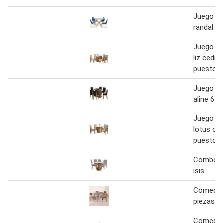
Juego d
randal
Juego d
liz cedro
puestos
Juego d
aline 6 
Juego d
lotus ced
puestos
Combo 
isis
Comedor
piezas s
Comedor