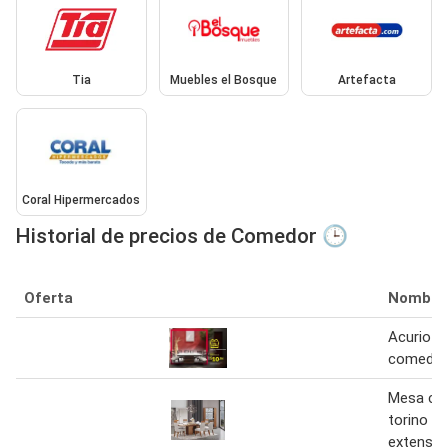
Tia
Muebles el Bosque
Artefacta
Coral Hipermercados
Historial de precios de Comedor 🕒
Oferta
Nombre
Acurio j
comedor
Mesa co
torino v
extensio