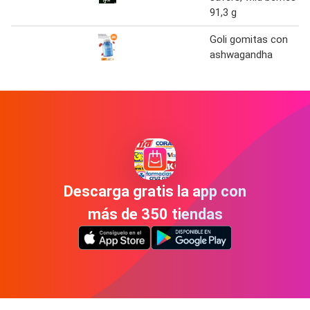
91,3 g
Goli gomitas con
ashwagandha
Descarga gratis la app con
más de 350 tiendas