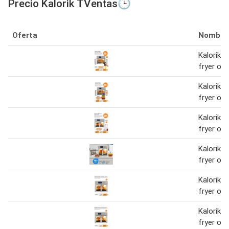
Precio Kalorik TVentas🕒
Oferta
Nombre
Kalorik m
fryer ov
Kalorik m
fryer ov
Kalorik m
fryer ov
Kalorik m
fryer ov
Kalorik m
fryer ov
Kalorik m
fryer ov