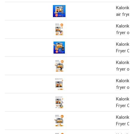
Kalorik 
air fryer
Kalorik m
fryer ov
Kalorik M
Fryer Ove
Kalorik m
fryer ov
Kalorik m
fryer ove
Kalorik 
Fryer Ov
Kalorik 
Fryer Ov