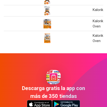
Kalorik 
Kalorik M
Oven
Kalorik M
Oven
Descarga gratis la app con
más de 350 tiendas