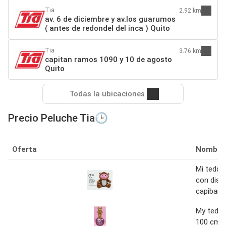
Tia
2.92 km
av. 6 de diciembre y av.los guarumos
( antes de redondel del inca ) Quito
Tia
3.76 km
capitan ramos 1090 y 10 de agosto
Quito
Todas la ubicaciones
Precio Peluche Tia🕒
Oferta
Nombre
Mi teddy
con disf
capibara
My teddy
100 cm