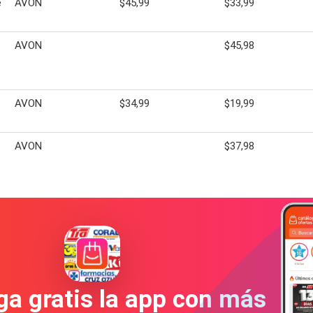
e
AVON
$45,99
$33,99
AVON
$45,98
AVON
$34,99
$19,99
AVON
$37,98
a gratis la app con más