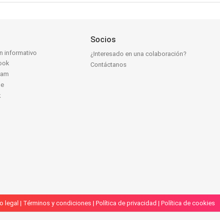
Socios
ín informativo
¿Interesado en una colaboración?
ook
Contáctanos
ram
be
k
o legal
|
Términos y condiciones
|
Política de privacidad
|
Política de cookies