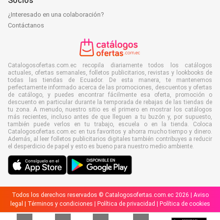
Socios
¿Interesado en una colaboración?
Contáctanos
Catalogosofertas.com.ec recopila diariamente todos los catálogos
actuales, ofertas semanales, folletos publicitarios, revistas y lookbooks de
todas las tiendas de Ecuador. De esta manera, te mantenemos
perfectamente informado acerca de las promociones, descuentos y ofertas
de catálogo, y puedes encontrar fácilmente esa oferta, promoción o
descuento en particular durante la temporada de rebajas de las tiendas de
tu zona. A menudo, nuestro sitio es el primero en mostrar los catálogos
más recientes, incluso antes de que lleguen a tu buzón y, por supuesto,
también puede verlos en tu trabajo, escuela o en la tienda. Coloca
Catalogosofertas.com.ec en tus favoritos y ahorra mucho tiempo y dinero.
Además, al leer folletos publicitarios digitales también contribuyes a reducir
el desperdicio de papel y esto es bueno para nuestro medio ambiente.
Todos los derechos reservados © Catalogosofertas.com.ec 2026 |
Aviso
legal
|
Términos y condiciones
|
Política de privacidad
|
Política de cookies