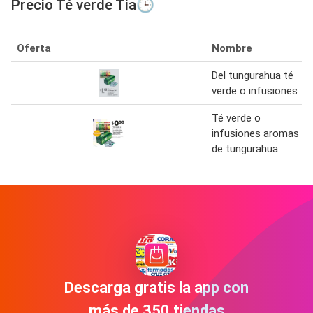
Precio Té verde Tia🕒
Oferta
Nombre
Del tungurahua té
verde o infusiones
Té verde o
infusiones aromas
de tungurahua
Descarga gratis la app con
más de 350 tiendas