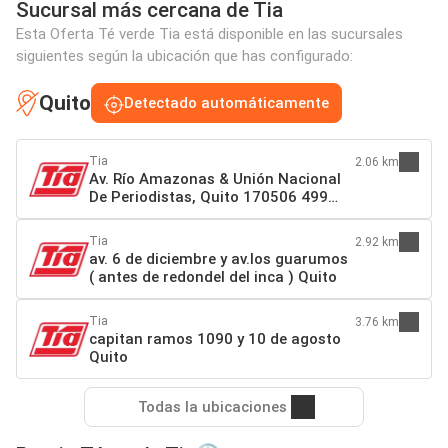
Sucursal más cercana de Tia
Esta Oferta Té verde Tia está disponible en las sucursales
siguientes según la ubicación que has configurado:
Quito
Detectado automáticamente
Tia
2.06 km
Av. Río Amazonas & Unión Nacional
De Periodistas, Quito 170506 499
Quito
Tia
2.92 km
av. 6 de diciembre y av.los guarumos
( antes de redondel del inca ) Quito
Tia
3.76 km
capitan ramos 1090 y 10 de agosto
Quito
Todas la ubicaciones