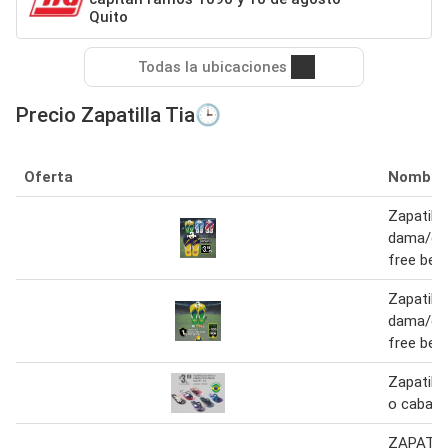
Quito
Todas la ubicaciones
Precio Zapatilla Tia🕒
Oferta
Nombre
Zapatilla
dama/cab
free bea
Zapatilla
dama/cab
free bea
Zapatill
o caballe
ZAPATIL