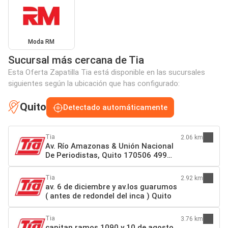
Moda RM
Sucursal más cercana de Tia
Esta Oferta Zapatilla Tia está disponible en las sucursales
siguientes según la ubicación que has configurado:
Quito
Detectado automáticamente
Tia
2.06 km
Av. Río Amazonas & Unión Nacional
De Periodistas, Quito 170506 499
Quito
Tia
2.92 km
av. 6 de diciembre y av.los guarumos
( antes de redondel del inca ) Quito
Tia
3.76 km
capitan ramos 1090 y 10 de agosto