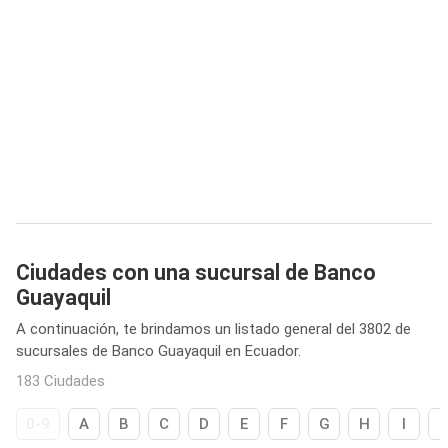
Ciudades con una sucursal de Banco
Guayaquil
A continuación, te brindamos un listado general del 3802 de
sucursales de Banco Guayaquil en Ecuador.
183 Ciudades
0-9
A
B
C
D
E
F
G
H
I