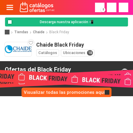
!
Descarga nuestra aplicación 📲
Tiendas
Chaide
Black Friday
Chaide Black Friday
Catálogos
Ubicaciones
18
Ofertas del Black Friday
de Chaide
Visualizar todas las promociones aquí