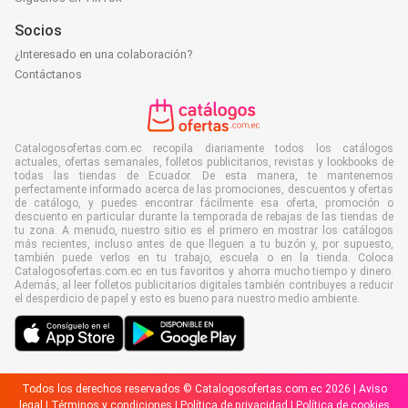
Socios
¿Interesado en una colaboración?
Contáctanos
Catalogosofertas.com.ec recopila diariamente todos los catálogos
actuales, ofertas semanales, folletos publicitarios, revistas y lookbooks de
todas las tiendas de Ecuador. De esta manera, te mantenemos
perfectamente informado acerca de las promociones, descuentos y ofertas
de catálogo, y puedes encontrar fácilmente esa oferta, promoción o
descuento en particular durante la temporada de rebajas de las tiendas de
tu zona. A menudo, nuestro sitio es el primero en mostrar los catálogos
más recientes, incluso antes de que lleguen a tu buzón y, por supuesto,
también puede verlos en tu trabajo, escuela o en la tienda. Coloca
Catalogosofertas.com.ec en tus favoritos y ahorra mucho tiempo y dinero.
Además, al leer folletos publicitarios digitales también contribuyes a reducir
el desperdicio de papel y esto es bueno para nuestro medio ambiente.
Todos los derechos reservados © Catalogosofertas.com.ec 2026 |
Aviso
legal
|
Términos y condiciones
|
Política de privacidad
|
Política de cookies