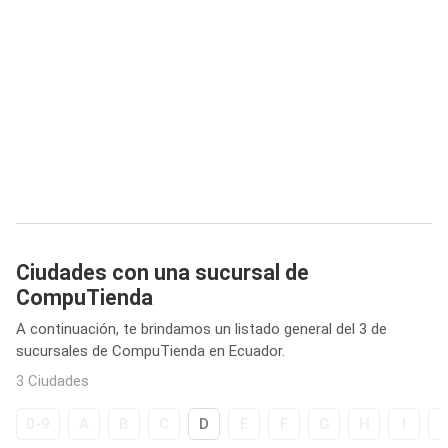
Ciudades con una sucursal de
CompuTienda
A continuación, te brindamos un listado general del 3 de
sucursales de CompuTienda en Ecuador.
3 Ciudades
0-9
A
B
C
D
E
F
G
H
I