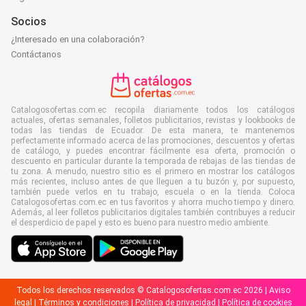
Socios
¿Interesado en una colaboración?
Contáctanos
Catalogosofertas.com.ec recopila diariamente todos los catálogos
actuales, ofertas semanales, folletos publicitarios, revistas y lookbooks de
todas las tiendas de Ecuador. De esta manera, te mantenemos
perfectamente informado acerca de las promociones, descuentos y ofertas
de catálogo, y puedes encontrar fácilmente esa oferta, promoción o
descuento en particular durante la temporada de rebajas de las tiendas de
tu zona. A menudo, nuestro sitio es el primero en mostrar los catálogos
más recientes, incluso antes de que lleguen a tu buzón y, por supuesto,
también puede verlos en tu trabajo, escuela o en la tienda. Coloca
Catalogosofertas.com.ec en tus favoritos y ahorra mucho tiempo y dinero.
Además, al leer folletos publicitarios digitales también contribuyes a reducir
el desperdicio de papel y esto es bueno para nuestro medio ambiente.
Todos los derechos reservados © Catalogosofertas.com.ec 2026 |
Aviso
legal
|
Términos y condiciones
|
Política de privacidad
|
Política de cookies