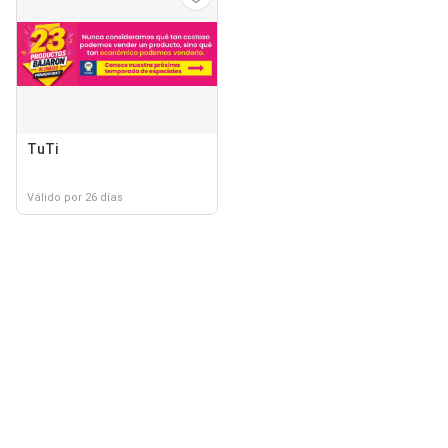
TuTi
Válido por 26 días