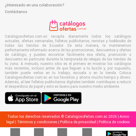
¿Interesado en una colaboración?
Contáctanos
Catalogosofertas.com.ec recopila diariamente todos los catálogos
actuales, ofertas semanales, folletos publicitarios, revistas y lookbooks de
todas las tiendas de Ecuador. De esta manera, te mantenemos
perfectamente informado acerca de las promociones, descuentos y ofertas
de catálogo, y puedes encontrar fácilmente esa oferta, promoción o
descuento en particular durante la temporada de rebajas de las tiendas de
tu zona. A menudo, nuestro sitio es el primero en mostrar los catálogos
más recientes, incluso antes de que lleguen a tu buzón y, por supuesto,
también puede verlos en tu trabajo, escuela o en la tienda. Coloca
Catalogosofertas.com.ec en tus favoritos y ahorra mucho tiempo y dinero.
Además, al leer folletos publicitarios digitales también contribuyes a reducir
el desperdicio de papel y esto es bueno para nuestro medio ambiente.
Todos los derechos reservados © Catalogosofertas.com.ec 2026 |
Aviso
legal
|
Términos y condiciones
|
Política de privacidad
|
Política de cookies