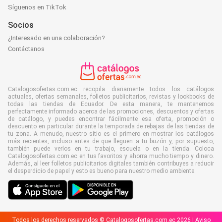
Síguenos en TikTok
Socios
¿Interesado en una colaboración?
Contáctanos
Catalogosofertas.com.ec recopila diariamente todos los catálogos
actuales, ofertas semanales, folletos publicitarios, revistas y lookbooks de
todas las tiendas de Ecuador. De esta manera, te mantenemos
perfectamente informado acerca de las promociones, descuentos y ofertas
de catálogo, y puedes encontrar fácilmente esa oferta, promoción o
descuento en particular durante la temporada de rebajas de las tiendas de
tu zona. A menudo, nuestro sitio es el primero en mostrar los catálogos
más recientes, incluso antes de que lleguen a tu buzón y, por supuesto,
también puede verlos en tu trabajo, escuela o en la tienda. Coloca
Catalogosofertas.com.ec en tus favoritos y ahorra mucho tiempo y dinero.
Además, al leer folletos publicitarios digitales también contribuyes a reducir
el desperdicio de papel y esto es bueno para nuestro medio ambiente.
Todos los derechos reservados © Catalogosofertas.com.ec 2026 |
Aviso