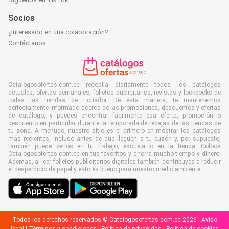
Socios
¿Interesado en una colaboración?
Contáctanos
Catalogosofertas.com.ec recopila diariamente todos los catálogos
actuales, ofertas semanales, folletos publicitarios, revistas y lookbooks de
todas las tiendas de Ecuador. De esta manera, te mantenemos
perfectamente informado acerca de las promociones, descuentos y ofertas
de catálogo, y puedes encontrar fácilmente esa oferta, promoción o
descuento en particular durante la temporada de rebajas de las tiendas de
tu zona. A menudo, nuestro sitio es el primero en mostrar los catálogos
más recientes, incluso antes de que lleguen a tu buzón y, por supuesto,
también puede verlos en tu trabajo, escuela o en la tienda. Coloca
Catalogosofertas.com.ec en tus favoritos y ahorra mucho tiempo y dinero.
Además, al leer folletos publicitarios digitales también contribuyes a reducir
el desperdicio de papel y esto es bueno para nuestro medio ambiente.
Todos los derechos reservados © Catalogosofertas.com.ec 2026 |
Aviso
legal
|
Términos y condiciones
|
Política de privacidad
|
Política de cookies