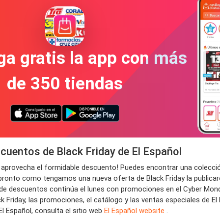
a gratis la app con más
de 350 tiendas
uentos de Black Friday de El Español
 y aprovecha el formidable descuento! Puedes encontrar una colecci
pronto como tengamos una nueva oferta de Black Friday la publicar
l de descuentos continúa el lunes con promociones en el Cyber Monday
ck Friday, las promociones, el catálogo y las ventas especiales de E
El Español, consulta el sitio web
El Español website
.