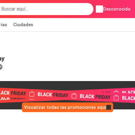
Desconocido
rias
Ciudades
ay
8
Visualizar todas las promociones aquí