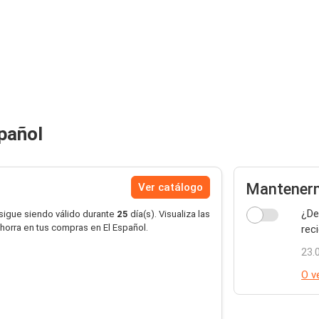
spañol
Mantenerm
Ver catálogo
¿De
 sigue siendo válido durante
25
día(s). Visualiza las
ahorra en tus compras en El Español.
rec
23.
O v