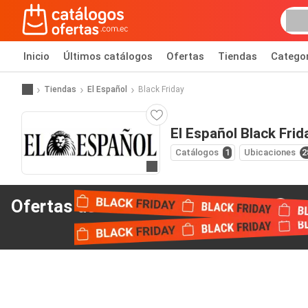
Inicio
Últimos catálogos
Ofertas
Tiendas
Catego
Tiendas
El Español
Black Friday
El Español Black Frid
Catálogos
1
Ubicaciones
2
Ir al sitio web
Ofertas del Black Friday
de El Español