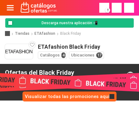
!
Descarga nuestra aplicación 📲
Tiendas
ETAfashion
Black Friday
ETAfashion Black Friday
Catálogos
4
Ubicaciones
17
Ofertas del Black Friday
de ETAfashion
Visualizar todas las promociones aquí