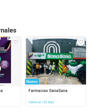
rnales
Nuevo
na
Farmacias SanaSana
Válido en 135 días