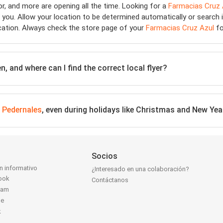
, and more are opening all the time. Looking for a
Farmacias Cruz 
 you. Allow your location to be determined automatically or search in
cation. Always check the store page of your
Farmacias Cruz Azul
fo
n, and where can I find the correct local flyer?
n
Pedernales
, even during holidays like Christmas and New Yea
Socios
ín informativo
¿Interesado en una colaboración?
ook
Contáctanos
ram
be
k