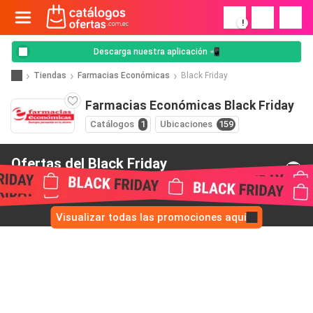
!
Descarga nuestra aplicación 📲
Tiendas
Farmacias Económicas
Black Friday
Farmacias Económicas Black Friday
Catálogos
1
Ubicaciones
159
Ofertas del Black Friday
de Farmacias Económicas
Visualizar todas las promociones aquí