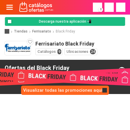
!
Descarga nuestra aplicación 📲
Tiendas
Ferrisariato
Black Friday
Ferrisariato Black Friday
Catálogos
9
Ubicaciones
24
Ofertas del Black Friday
de Ferrisariato
Visualizar todas las promociones aquí