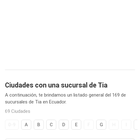
Ciudades con una sucursal de Tia
A continuación, te brindamos un listado general del 169 de
sucursales de Tia en Ecuador.
69 Ciudades
0-9
A
B
C
D
E
F
G
H
I