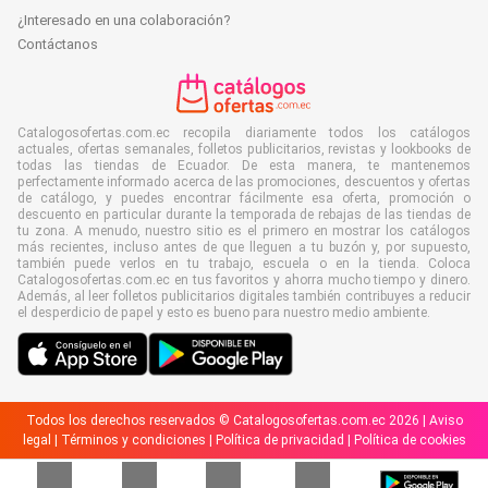
¿Interesado en una colaboración?
Contáctanos
Catalogosofertas.com.ec recopila diariamente todos los catálogos
actuales, ofertas semanales, folletos publicitarios, revistas y lookbooks de
todas las tiendas de Ecuador. De esta manera, te mantenemos
perfectamente informado acerca de las promociones, descuentos y ofertas
de catálogo, y puedes encontrar fácilmente esa oferta, promoción o
descuento en particular durante la temporada de rebajas de las tiendas de
tu zona. A menudo, nuestro sitio es el primero en mostrar los catálogos
más recientes, incluso antes de que lleguen a tu buzón y, por supuesto,
también puede verlos en tu trabajo, escuela o en la tienda. Coloca
Catalogosofertas.com.ec en tus favoritos y ahorra mucho tiempo y dinero.
Además, al leer folletos publicitarios digitales también contribuyes a reducir
el desperdicio de papel y esto es bueno para nuestro medio ambiente.
Todos los derechos reservados © Catalogosofertas.com.ec 2026 |
Aviso
legal
|
Términos y condiciones
|
Política de privacidad
|
Política de cookies