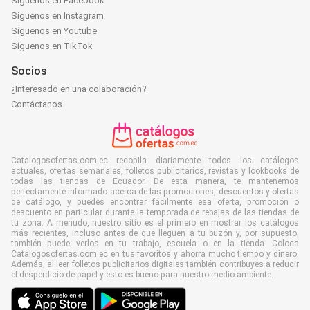
Síguenos en Facebook
Síguenos en Instagram
Síguenos en Youtube
Síguenos en TikTok
Socios
¿Interesado en una colaboración?
Contáctanos
Catalogosofertas.com.ec recopila diariamente todos los catálogos
actuales, ofertas semanales, folletos publicitarios, revistas y lookbooks de
todas las tiendas de Ecuador. De esta manera, te mantenemos
perfectamente informado acerca de las promociones, descuentos y ofertas
de catálogo, y puedes encontrar fácilmente esa oferta, promoción o
descuento en particular durante la temporada de rebajas de las tiendas de
tu zona. A menudo, nuestro sitio es el primero en mostrar los catálogos
más recientes, incluso antes de que lleguen a tu buzón y, por supuesto,
también puede verlos en tu trabajo, escuela o en la tienda. Coloca
Catalogosofertas.com.ec en tus favoritos y ahorra mucho tiempo y dinero.
Además, al leer folletos publicitarios digitales también contribuyes a reducir
el desperdicio de papel y esto es bueno para nuestro medio ambiente.