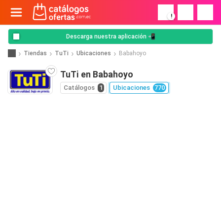
!
Descarga nuestra aplicación 📲
Tiendas
TuTi
Ubicaciones
Babahoyo
TuTi en Babahoyo
Catálogos
1
Ubicaciones
770