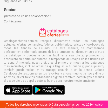
Síguenos en TikTok
Socios
¿Interesado en una colaboración?
Contáctanos
Catalogosofertas.com.ec recopila diariamente todos los catálogos
actuales, ofertas semanales, folletos publicitarios, revistas y lookbooks de
todas las tiendas de Ecuador. De esta manera, te mantenemos
perfectamente informado acerca de las promociones, descuentos y ofertas
de catálogo, y puedes encontrar fácilmente esa oferta, promoción o
descuento en particular durante la temporada de rebajas de las tiendas de
tu zona. A menudo, nuestro sitio es el primero en mostrar los catálogos
más recientes, incluso antes de que lleguen a tu buzón y, por supuesto,
también puede verlos en tu trabajo, escuela o en la tienda. Coloca
Catalogosofertas.com.ec en tus favoritos y ahorra mucho tiempo y dinero.
Además, al leer folletos publicitarios digitales también contribuyes a reducir
el desperdicio de papel y esto es bueno para nuestro medio ambiente.
Todos los derechos reservados © Catalogosofertas.com.ec 2026 |
Aviso