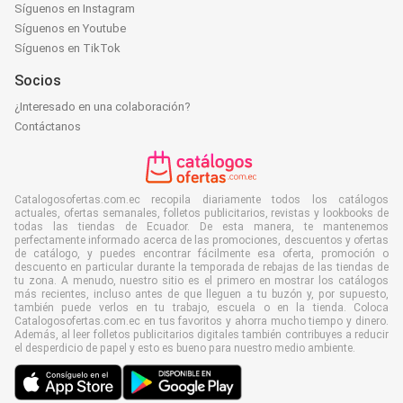
Síguenos en Instagram
Síguenos en Youtube
Síguenos en TikTok
Socios
¿Interesado en una colaboración?
Contáctanos
Catalogosofertas.com.ec recopila diariamente todos los catálogos
actuales, ofertas semanales, folletos publicitarios, revistas y lookbooks de
todas las tiendas de Ecuador. De esta manera, te mantenemos
perfectamente informado acerca de las promociones, descuentos y ofertas
de catálogo, y puedes encontrar fácilmente esa oferta, promoción o
descuento en particular durante la temporada de rebajas de las tiendas de
tu zona. A menudo, nuestro sitio es el primero en mostrar los catálogos
más recientes, incluso antes de que lleguen a tu buzón y, por supuesto,
también puede verlos en tu trabajo, escuela o en la tienda. Coloca
Catalogosofertas.com.ec en tus favoritos y ahorra mucho tiempo y dinero.
Además, al leer folletos publicitarios digitales también contribuyes a reducir
el desperdicio de papel y esto es bueno para nuestro medio ambiente.