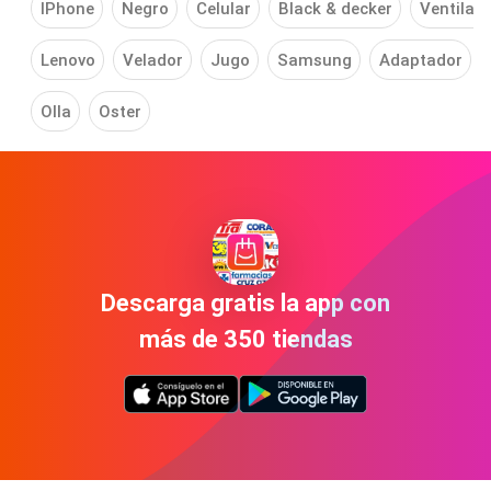
IPhone
Negro
Celular
Black & decker
Ventilad
Lenovo
Velador
Jugo
Samsung
Adaptador
Olla
Oster
Descarga gratis la app con
más de 350 tiendas