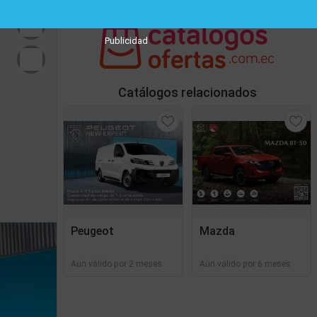
Publicidad
Catálogos relacionados
Peugeot
Mazda
Aún válido por 2 meses
Aún válido por 6 meses