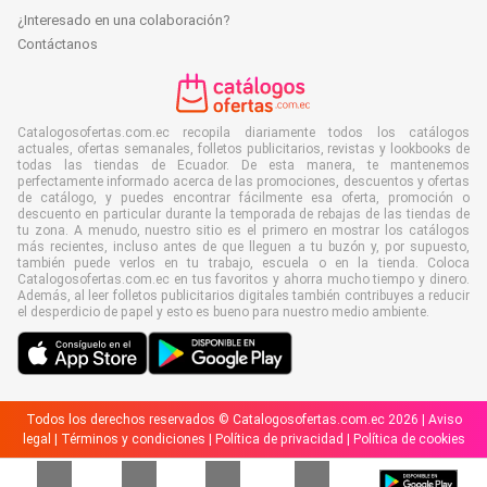
¿Interesado en una colaboración?
Contáctanos
Catalogosofertas.com.ec recopila diariamente todos los catálogos
actuales, ofertas semanales, folletos publicitarios, revistas y lookbooks de
todas las tiendas de Ecuador. De esta manera, te mantenemos
perfectamente informado acerca de las promociones, descuentos y ofertas
de catálogo, y puedes encontrar fácilmente esa oferta, promoción o
descuento en particular durante la temporada de rebajas de las tiendas de
tu zona. A menudo, nuestro sitio es el primero en mostrar los catálogos
más recientes, incluso antes de que lleguen a tu buzón y, por supuesto,
también puede verlos en tu trabajo, escuela o en la tienda. Coloca
Catalogosofertas.com.ec en tus favoritos y ahorra mucho tiempo y dinero.
Además, al leer folletos publicitarios digitales también contribuyes a reducir
el desperdicio de papel y esto es bueno para nuestro medio ambiente.
Todos los derechos reservados © Catalogosofertas.com.ec 2026 |
Aviso
legal
|
Términos y condiciones
|
Política de privacidad
|
Política de cookies