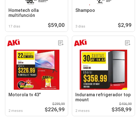
Hometech olla
Shampoo
multifunción
$59,00
$2,99
17 días
3 días
Motorola tv 43"
Indurama refrigerador top
mount
$299,99
$456,99
$226,99
$358,99
2 meses
2 meses