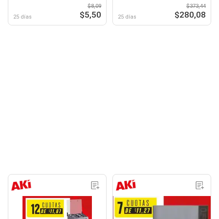
$8,09
$373,44
$5,50
$280,08
25 días
25 días