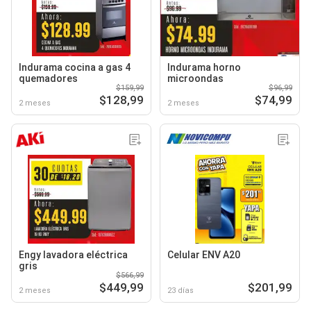
Indurama cocina a gas 4
Indurama horno
quemadores
microondas
$159,99
$96,99
$128,99
$74,99
2 meses
2 meses
Engy lavadora eléctrica
Celular ENV A20
gris
$566,99
$449,99
$201,99
2 meses
23 días