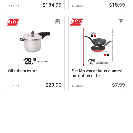
$194,99
$15,99
23 días
17 días
Olla de presión
Sartén warenhaus o umco
antiadherente
$29,90
$7,99
17 días
17 días