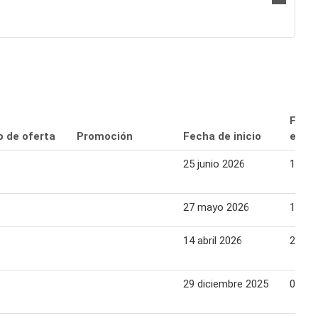
Fech
o de oferta
Promoción
Fecha de inicio
expir
25 junio 2026
15 jul
27 mayo 2026
10 ju
14 abril 2026
28 abr
29 diciembre 2025
08 en