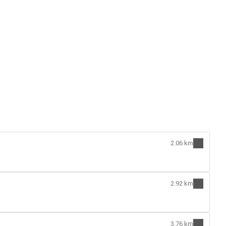
2.06 km
2.92 km
3.76 km