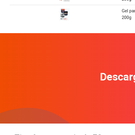
Gel pa
200g
Descarg