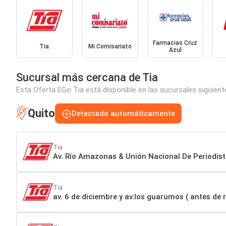
Farmacias Cruz
Tia
Mi Comisariato
Azul
Sucursal más cercana de Tia
Esta Oferta EGo Tia está disponible en las sucursales siguien
Quito
Detectado automáticamente
Tia
Av. Río Amazonas & Unión Nacional De Periodis
Tia
av. 6 de diciembre y av.los guarumos ( antes de r