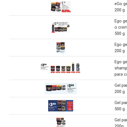
eGo ge
200 g
Ego ge
o crem
500 g
Ego ge
200 g
Ego ge
shamp
para c
Gel pa
200 g
Gel pa
500 g
Gel pa
200g