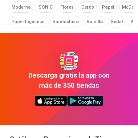
Moderna
SONIC
Flores
Cerdo
Papel
McDou
Papel higiénico
Sanduchera
Vainilla
Sedal
Am
Descarga gratis la app con
más de 350 tiendas