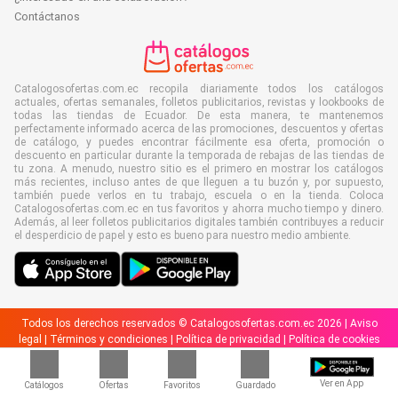
Contáctanos
Catalogosofertas.com.ec recopila diariamente todos los catálogos
actuales, ofertas semanales, folletos publicitarios, revistas y lookbooks de
todas las tiendas de Ecuador. De esta manera, te mantenemos
perfectamente informado acerca de las promociones, descuentos y ofertas
de catálogo, y puedes encontrar fácilmente esa oferta, promoción o
descuento en particular durante la temporada de rebajas de las tiendas de
tu zona. A menudo, nuestro sitio es el primero en mostrar los catálogos
más recientes, incluso antes de que lleguen a tu buzón y, por supuesto,
también puede verlos en tu trabajo, escuela o en la tienda. Coloca
Catalogosofertas.com.ec en tus favoritos y ahorra mucho tiempo y dinero.
Además, al leer folletos publicitarios digitales también contribuyes a reducir
el desperdicio de papel y esto es bueno para nuestro medio ambiente.
Todos los derechos reservados © Catalogosofertas.com.ec 2026 |
Aviso
legal
|
Términos y condiciones
|
Política de privacidad
|
Política de cookies
Ver en App
Catálogos
Ofertas
Favoritos
Guardado