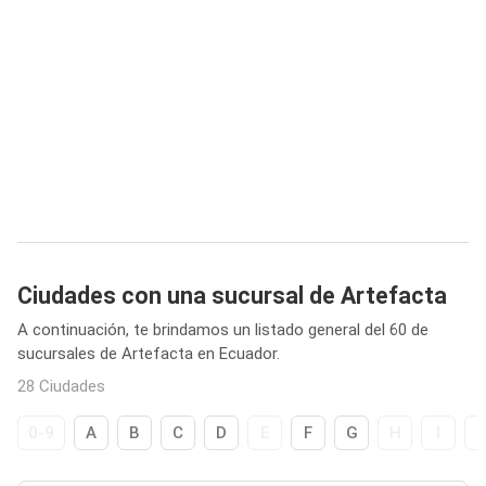
Ciudades con una sucursal de Artefacta
A continuación, te brindamos un listado general del 60 de
sucursales de Artefacta en Ecuador.
28 Ciudades
0-9
A
B
C
D
E
F
G
H
I