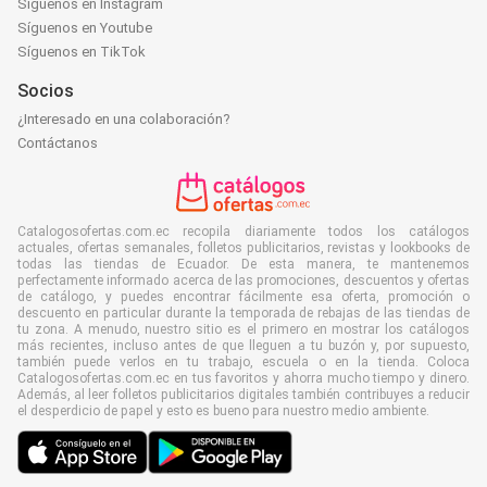
Síguenos en Instagram
Síguenos en Youtube
Síguenos en TikTok
Socios
¿Interesado en una colaboración?
Contáctanos
Catalogosofertas.com.ec recopila diariamente todos los catálogos
actuales, ofertas semanales, folletos publicitarios, revistas y lookbooks de
todas las tiendas de Ecuador. De esta manera, te mantenemos
perfectamente informado acerca de las promociones, descuentos y ofertas
de catálogo, y puedes encontrar fácilmente esa oferta, promoción o
descuento en particular durante la temporada de rebajas de las tiendas de
tu zona. A menudo, nuestro sitio es el primero en mostrar los catálogos
más recientes, incluso antes de que lleguen a tu buzón y, por supuesto,
también puede verlos en tu trabajo, escuela o en la tienda. Coloca
Catalogosofertas.com.ec en tus favoritos y ahorra mucho tiempo y dinero.
Además, al leer folletos publicitarios digitales también contribuyes a reducir
el desperdicio de papel y esto es bueno para nuestro medio ambiente.