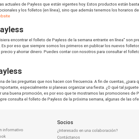
as actuales de Payless que están vigentes hoy. Estos productos están bas
cionales y los folletos (en línea), sino que además tenemos los horarios de
ebsite
Payless
siera encontrar el folleto de Payless de la semana entrante en línea" son 
 Es por eso que siempre somos los primeros en publicar los nuevos folletos
precio y ahorrar dinero. Puedes contar con nosotros para consultar el folle
ayless
na de las preguntas que nos hacen con frecuencia. A fin de cuentas, ¿para
ortante, especialmente si planeas organizar una fiesta. ¿O qué tal juguet
r una buena promoción, es por eso que te mostramos las promociones de Pa
pre consulta el folleto de Payless de la próxima semana, algunas de las ofer
Socios
ín informativo
¿Interesado en una colaboración?
ook
Contáctanos