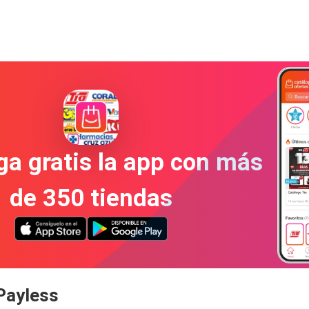
a gratis la app con más
de 350 tiendas
Payless