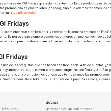
as actuales de TGI Fridays que están vigentes hoy. Estos productos están 
tas promocionales y los folletos (en línea), sino que además tenemos los hor
 visita:
TGI Fridays website
GI Fridays
"Quisiera encontrar el folleto de TGI Fridays de la semana entrante en lín
iente. Es por eso que siempre somos los primeros en publicar los nuevos fol
r el mejor precio y ahorrar dinero. Puedes contar con nosotros para consult
GI Fridays
Es una de las preguntas que nos hacen con frecuencia. A fin de cuentas, ¿p
muy importante, especialmente si planeas organizar una fiesta. ¿O qué tal 
seguir una buena promoción, es por eso que te mostramos las promociones 
ma. Siempre consulta el folleto de TGI Fridays de la próxima semana, algunas
Socios
ín informativo
¿Interesado en una colaboración?