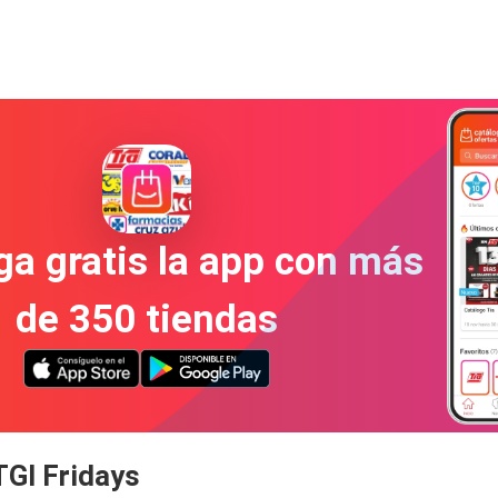
a gratis la app con más
de 350 tiendas
TGI Fridays