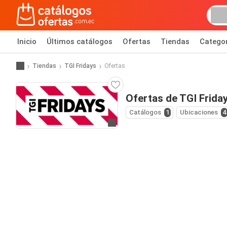
Inicio
Últimos catálogos
Ofertas
Tiendas
Catego
Tiendas
TGI Fridays
Ofertas
Ofertas de TGI Frida
Catálogos
1
Ubicaciones
4
Ir al sitio web