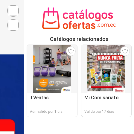
Catálogos relacionados
TVentas
Mi Comisariato
Aún válido por 1 día
Válido por 17 días