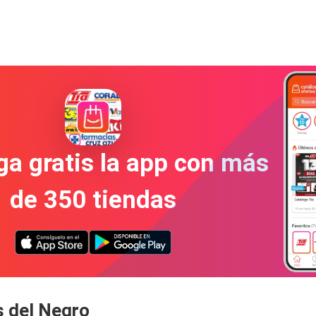
a gratis la app con más
de 350 tiendas
s del Negro