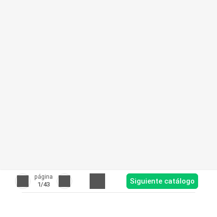
página
Siguiente catálogo
1
/43