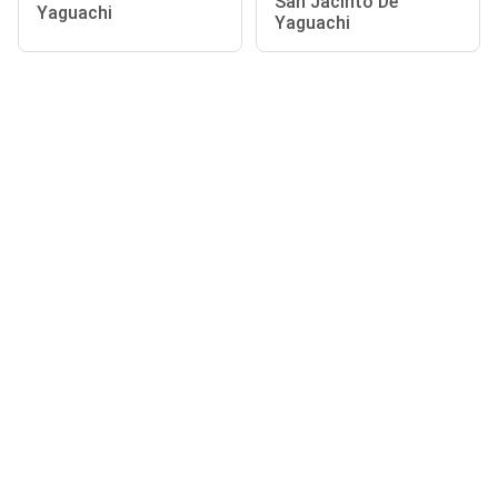
San Jacinto De
Yaguachi
Yaguachi