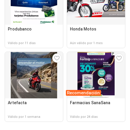
Produbanco
Honda Motos
Válido por 11 días
Aún válido por 1 mes
Recomendación
Artefacta
Farmacias SanaSana
Válido por 1 semana
Válido por 24 días