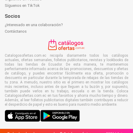
Síguenos en TikTok
Socios
¿Interesado en una colaboración?
Contáctanos
Catalogosofertas.com.ec recopila diariamente todos los catálogos
actuales, ofertas semanales, folletos publicitarios, revistas y lookbooks de
todas las tiendas de Ecuador. De esta manera, te mantenemos
perfectamente informado acerca de las promociones, descuentos y ofertas
de catálogo, y puedes encontrar fácilmente esa oferta, promoción o
descuento en particular durante la temporada de rebajas de las tiendas de
tu zona. A menudo, nuestro sitio es el primero en mostrar los catálogos
más recientes, incluso antes de que lleguen a tu buzón y, por supuesto,
también puede verlos en tu trabajo, escuela o en la tienda. Coloca
Catalogosofertas.com.ec en tus favoritos y ahorra mucho tiempo y dinero.
Además, al leer folletos publicitarios digitales también contribuyes a reducir
el desperdicio de papel y esto es bueno para nuestro medio ambiente.