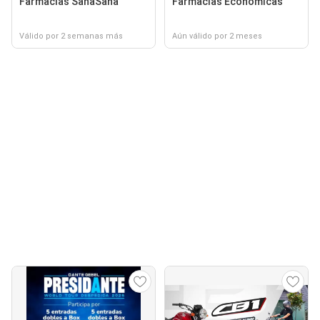
Farmacias SanaSana
Farmacias Económicas
Válido por 2 semanas más
Aún válido por 2 meses