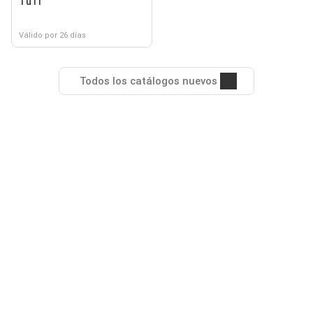
TuTi
Válido por 26 días
Todos los catálogos nuevos