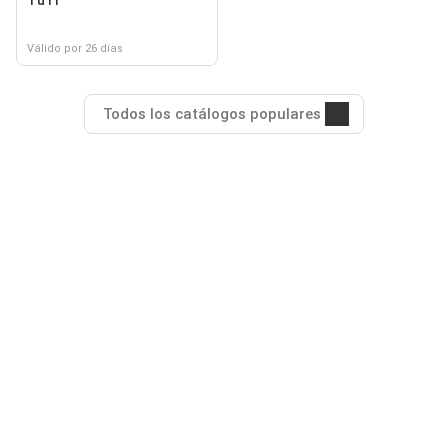
TuTi
Válido por 26 días
Todos los catálogos populares