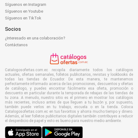
Síguenos en Instagram
Síguenos en Youtube
Síguenos en TikTok
Socios
¿Interesado en una colaboración?
Contáctanos
Catalogosofertas.com.ec recopila diariamente todos los catálogos
actuales, ofertas semanales, folletos publicitarios, revistas y lookbooks de
todas las tiendas de Ecuador. De esta manera, te mantenemos
perfectamente informado acerca de las promociones, descuentos y ofertas
de catálogo, y puedes encontrar fácilmente esa oferta, promoción o
descuento en particular durante la temporada de rebajas de las tiendas de
tu zona. A menudo, nuestro sitio es el primero en mostrar los catálogos
más recientes, incluso antes de que lleguen a tu buzón y, por supuesto,
también puede verlos en tu trabajo, escuela o en la tienda. Coloca
Catalogosofertas.com.ec en tus favoritos y ahorra mucho tiempo y dinero.
Además, al leer folletos publicitarios digitales también contribuyes a reducir
el desperdicio de papel y esto es bueno para nuestro medio ambiente.