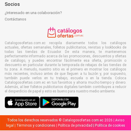
Socios
¿Interesado en una colaboración?
Contáctanos
Catalogosofertas.com.ec recopila diariamente todos los catálogos
actuales, ofertas semanales, folletos publicitarios, revistas y lookbooks de
todas las tiendas de Ecuador. De esta manera, te mantenemos
perfectamente informado acerca de las promociones, descuentos y ofertas
de catálogo, y puedes encontrar fácilmente esa oferta, promoción o
descuento en particular durante la temporada de rebajas de las tiendas de
tu zona. A menudo, nuestro sitio es el primero en mostrar los catálogos
más recientes, incluso antes de que lleguen a tu buzón y, por supuesto,
también puede verlos en tu trabajo, escuela o en la tienda. Coloca
Catalogosofertas.com.ec en tus favoritos y ahorra mucho tiempo y dinero.
Además, al leer folletos publicitarios digitales también contribuyes a reducir
el desperdicio de papel y esto es bueno para nuestro medio ambiente.
Todos los derechos reservados © Catalogosofertas.com.ec 2026 |
Aviso
legal
|
Términos y condiciones
|
Política de privacidad
|
Política de cookies