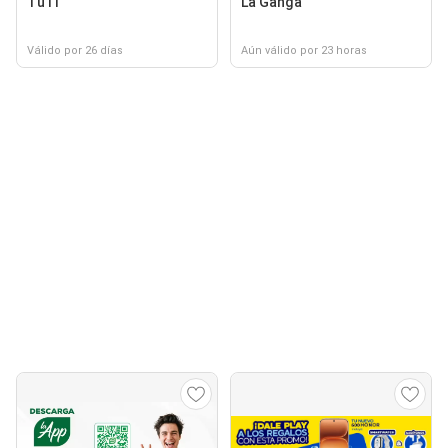
TuTi
La Ganga
Válido por 26 días
Aún válido por 23 horas