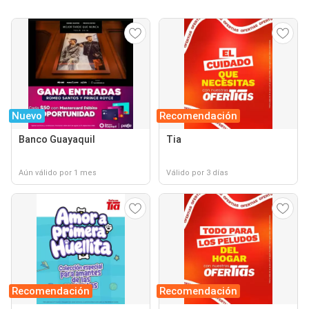
Nuevo
Recomendación
Banco Guayaquil
Tia
Aún válido por 1 mes
Válido por 3 días
Recomendación
Recomendación