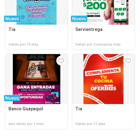
Nuevo
Nuevo
Tia
Servientrega
Válido por 19 días
Válido por 2 semanas más
Nuevo
Banco Guayaquil
Tia
Aún válido por 1 mes
Válido por 17 días