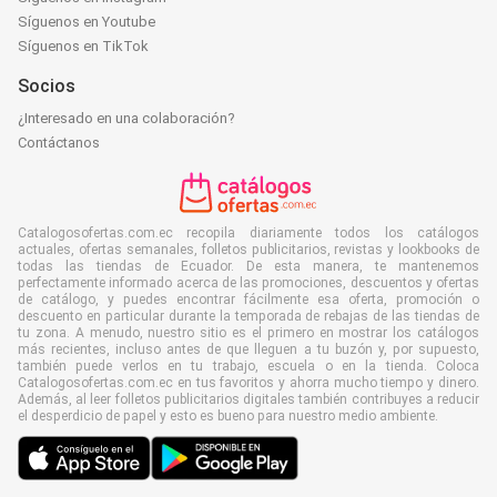
Síguenos en Youtube
Síguenos en TikTok
Socios
¿Interesado en una colaboración?
Contáctanos
Catalogosofertas.com.ec recopila diariamente todos los catálogos
actuales, ofertas semanales, folletos publicitarios, revistas y lookbooks de
todas las tiendas de Ecuador. De esta manera, te mantenemos
perfectamente informado acerca de las promociones, descuentos y ofertas
de catálogo, y puedes encontrar fácilmente esa oferta, promoción o
descuento en particular durante la temporada de rebajas de las tiendas de
tu zona. A menudo, nuestro sitio es el primero en mostrar los catálogos
más recientes, incluso antes de que lleguen a tu buzón y, por supuesto,
también puede verlos en tu trabajo, escuela o en la tienda. Coloca
Catalogosofertas.com.ec en tus favoritos y ahorra mucho tiempo y dinero.
Además, al leer folletos publicitarios digitales también contribuyes a reducir
el desperdicio de papel y esto es bueno para nuestro medio ambiente.