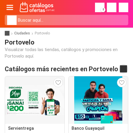
!
Ciudades
Portovelo
Portovelo
Visualizar todas las tiendas, catálogos y promociones en
Portovelo aquí.
Catálogos más recientes en Portovelo
Servientrega
Banco Guayaquil