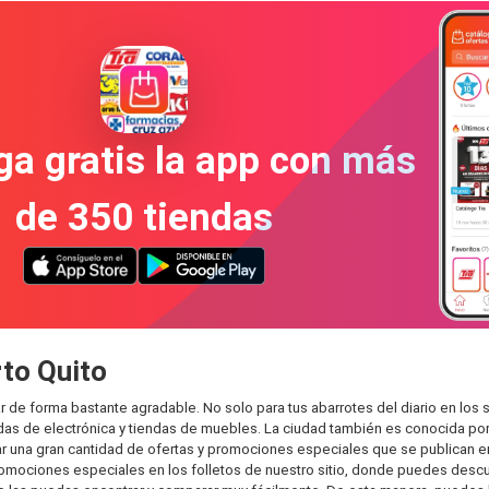
a gratis la app con más
de 350 tiendas
rto Quito
e forma bastante agradable. No solo para tus abarrotes del diario en los su
das de electrónica y tiendas de muebles. La ciudad también es conocida por
r una gran cantidad de ofertas y promociones especiales que se publican en
omociones especiales en los folletos de nuestro sitio, donde puedes descub