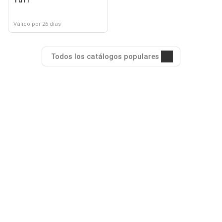
TuTi
Válido por 26 días
Todos los catálogos populares