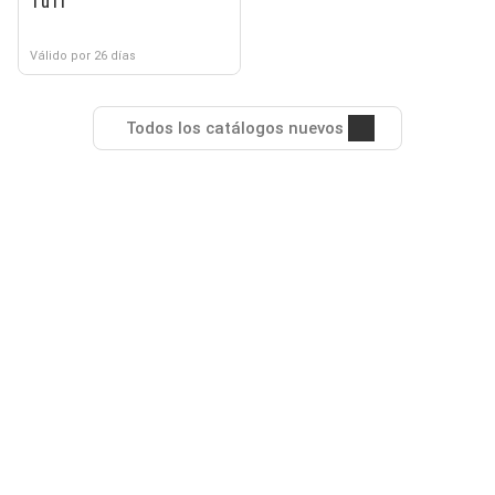
TuTi
Válido por 26 días
Todos los catálogos nuevos