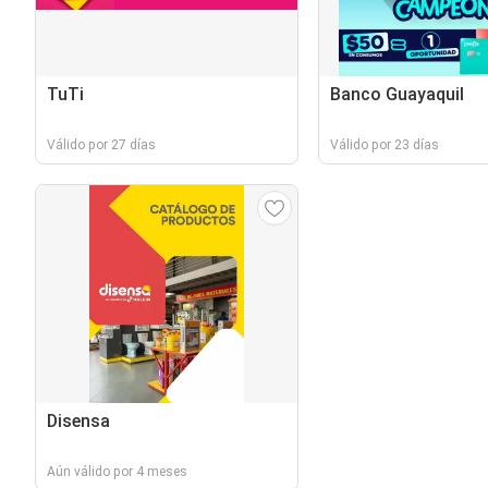
TuTi
Banco Guayaquil
Válido por 27 días
Válido por 23 días
Disensa
Aún válido por 4 meses