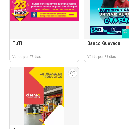
TuTi
Banco Guayaquil
Válido por 27 días
Válido por 23 días