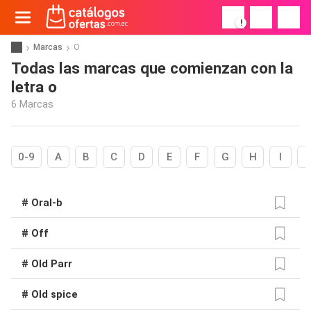
!
Marcas
O
Todas las marcas que comienzan con la
letra o
6 Marcas
0-9
A
B
C
D
E
F
G
H
I
# Oral-b
# Off
# Old Parr
# Old spice