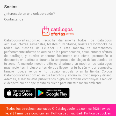
Socios
¿Interesado en una colaboración?
Contáctanos
Catalogosofertas.com.ec recopila diariamente todos los catálogos
actuales, ofertas semanales, folletos publicitarios, revistas y lookbooks de
todas las tiendas de Ecuador. De esta manera, te mantenemos
perfectamente informado acerca de las promociones, descuentos y ofertas
de catálogo, y puedes encontrar fácilmente esa oferta, promoción o
descuento en particular durante la temporada de rebajas de las tiendas de
tu zona. A menudo, nuestro sitio es el primero en mostrar los catálogos
más recientes, incluso antes de que lleguen a tu buzón y, por supuesto,
también puede verlos en tu trabajo, escuela o en la tienda. Coloca
Catalogosofertas.com.ec en tus favoritos y ahorra mucho tiempo y dinero.
Además, al leer folletos publicitarios digitales también contribuyes a reducir
el desperdicio de papel y esto es bueno para nuestro medio ambiente.
Todos los derechos reservados © Catalogosofertas.com.ec 2026 |
Aviso
legal
|
Términos y condiciones
|
Política de privacidad
|
Política de cookies