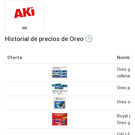
Akí
Historial de precios de Oreo 🕒
Oferta
Nombre
Oreo gal
rellenas 
Oreo pac
Oreo orig
Royal gel
Oreo gal
GALLET